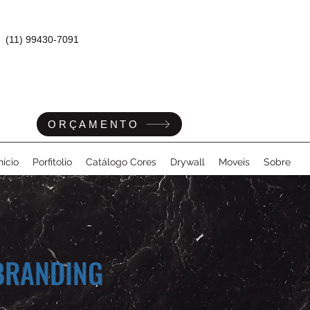
(11) 99430-7091
ORÇAMENTO
nício
Porfitolio
Catálogo Cores
Drywall
Moveis
Sobre
BRANDING