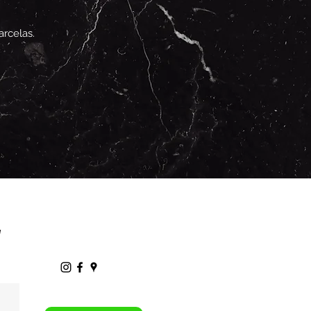
rcelas.
l