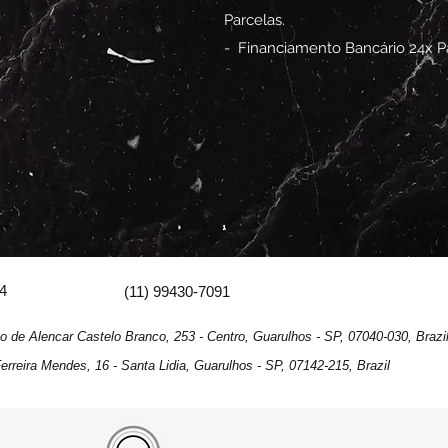
Parcelas.
- Financiamento Bancário 24x Pa
04
(11) 99430-7091
ncar Castelo Branco, 253 - Centro, Guarulhos - SP, 07040-030, Brazi
Mendes, 16 - Santa Lidia, Guarulhos - SP, 07142-215, Brazil